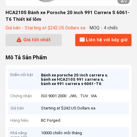
2
/
2
HCA210S Bánh xe Porsche 20 inch 991 Carrera S 6061-
T6 Thiết kế lõm
Giá bán：Starting at $242 US Dollars ea
MOQ：4 chiếc
Giá tốt nhất
Liên hệ với bây giờ
Mô Tả Sản Phẩm
Điểm nổi bật
,
Bánh xe porsche 20 inch carrera s
,
bánh xe HCA210S 991 carrera s
bánh xe 991 carrera s 6061-T6
Chứng nhận
ISO 9001:2000 . JWL . TUV . VIA
Giá bán
Starting at $242 US Dollars ea
Hàng hiệu
BC Forged
Khả năng
10000 chiếc mỗi tháng