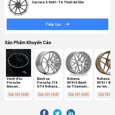
Carrera S 6061-T6 Thiết kế lõm
Tiếp tục
Sản Phẩm Khuyến Cáo
Vành đúc
Bánh xe
Rohana
Rohana
Porsche
Porsche 718
RFX10 Bánh
RFX11 Bán
Macan
GT4 Rohana
xe Titanium
xe rèn
Cayenne GTS
RFX2
chải
Porsche
Giá tốt nhất
Giá tốt nhất
Giá tốt nhất
Giá tốt n