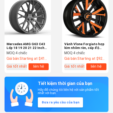
Mercedes AMG G63 C43
Vành Vlone Forgiato hợp
Lốp 18 19 20 21 22 Inch
kim nhôm rèn, cấp độ
Custom Monoblock Rims
hàng không vũ trụ 6061-
MOQ:
4 chiếc
MOQ:
4 chiếc
T6
Giá bán:
Starting at $411 US Dollars ea
Giá bán:
Starting at $926 US Dollars ea
Giá tốt nhất
liên hệ
Giá tốt nhất
liên hệ
Tiết kiệm thời gian của bạn
Hãy để chúng tôi liên hệ với sản phẩm tốt
nhất với bạn.
Đưa ra yêu cầu của bạn