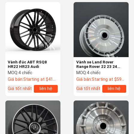
Vành đúc ABT RSQ8
Vành xe Land Rover
HR22 HR23 Audi
Range Rover 22 23 24
inch Rèn Hoàn Toàn
MOQ:
4 chiếc
MOQ:
4 chiếc
Giá bán:
Starting at $411 US Dollars ea
Giá bán:
Starting at $591 US Dollars ea
Giá tốt nhất
liên hệ
Giá tốt nhất
liên hệ