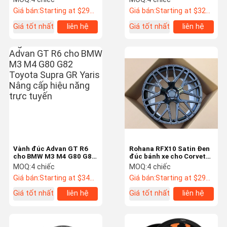
Giá bán:
Starting at $295 US Dollars ea
Giá bán:
Starting at $320 US Dollars ea
Giá tốt nhất
liên hệ
Giá tốt nhất
liên hệ
Vành đúc Advan GT R6
Rohana RFX10 Satin Đen
cho BMW M3 M4 G80 G82
đúc bánh xe cho Corvette
Toyota Supra GR Yaris
C8
MOQ:
4 chiếc
MOQ:
4 chiếc
Nâng cấp hiệu năng
Giá bán:
Starting at $340 US Dollars ea
Giá bán:
Starting at $295 US Dollars ea
Giá tốt nhất
liên hệ
Giá tốt nhất
liên hệ