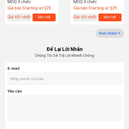
5x120 Custom Forged
5x120 Custom Forged
MOQ:
4 chiếc
MOQ:
4 chiếc
Rims Cho BMW FK8
Rims cho BMW FK8
Giá bán:
Starting at $295 US Dollars ea
Giá bán:
Starting at $295 US Dollars ea
Giá tốt nhất
liên hệ
Giá tốt nhất
liên hệ
Kiểm Soát
Liên Hệ
Tin Tức
Các Trường
Chất Lượng
Chúng Tôi
Hợp
Xem thêm
Rèn bánh xe tự động
Để Lại Lời Nhắn
Bánh xe rèn BBS
Chúng Tôi Sẽ Trả Lời Nhanh Chóng
Bánh xe rèn Volk Racing
E-mail
Bánh xe rèn Forgiato
Bánh xe rèn Vossen
Yêu cầu
bánh xe rèn tùy chỉnh
Bánh xe rèn BMW
Bánh xe rèn của Mercedes Benz