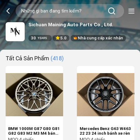
Sichuan Maining Auto Parts Co., Ltd.
30
5.0
Nhà cung cấp xác nhận
YEARS
Tất Cả Sản Phẩm
(418)
BMW 1000M G87 G80 G81
Mercedes Benz G63 W463
G82 G83 M2 M3 M4 bánh
22 23 24 inch bánh xe rèn
xe hoàn toàn rèn
MOQ:
4 chiếc
MOQ:
4 chiếc