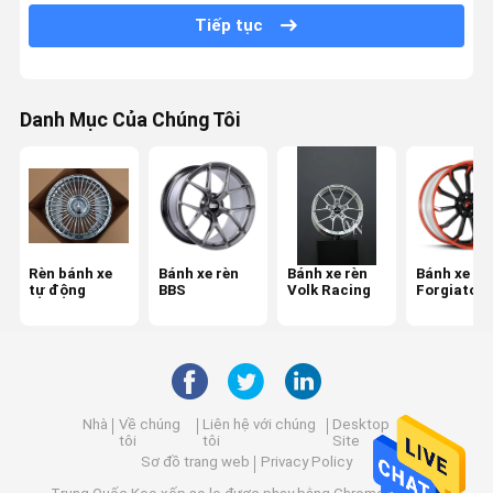
Tiếp tục
Bánh xe rèn của Porsche
Bánh xe rèn Audi
Danh Mục Của Chúng Tôi
Bánh xe rèn Lexani
Bánh xe rèn Rotiform
Bánh xe rèn Ferrari
Bánh xe rèn Monoblock
Rèn bánh xe
Bánh xe rèn
Bánh xe rèn
Bánh xe rè
tự động
BBS
Volk Racing
Forgiato
Bánh xe rèn 2 mảnh
Bánh xe rèn 3 mảnh
Nhà
Về chúng
Liên hệ với chúng
Desktop
tôi
tôi
Site
Sơ đồ trang web
Privacy Policy