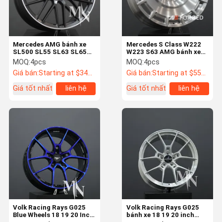
Mercedes AMG bánh xe
Mercedes S Class W222
SL500 SL55 SL63 SL65
W223 S63 AMG bánh xe
R129 bánh xe tùy chỉnh
rèn sạch
MOQ:
4pcs
MOQ:
4pcs
Giá bán:
Starting at $345 US Dollars ea
Giá bán:
Starting at $553 US Dollars ea
Giá tốt nhất
liên hệ
Giá tốt nhất
liên hệ
Nhà
Các Sản
Về Chúng Tôi
Tham Quan
Phẩm
Nhà Máy
Volk Racing Rays G025
Volk Racing Rays G025
Blue Wheels 18 19 20 Inch
bánh xe 18 19 20 inch