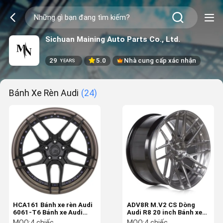
Sichuan Maining Auto Parts Co., Ltd.
29
5.0
Nhà cung cấp xác nhận
YEARS
Bánh Xe Rèn Audi
(24)
HCA161 Bánh xe rèn Audi
ADV8R M.V2 CS Dòng
6061-T6 Bánh xe Audi
Audi R8 20 inch Bánh xe
RS5 Coupe
so le
MOQ:
4 chiếc
MOQ:
4 chiếc