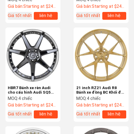
Giá bán:
Starting at $242 US Dollars ea
Giá bán:
Starting at $242 US Dollars ea
Giá tốt nhất
liên hệ
Giá tốt nhất
liên hệ
HBR7 Bánh xe rèn Audi
21 inch RZ21 Audi R8
cho cấu hình Audi SQ5
Bánh xe đồng BC Khối đúc
Monoblock 2PC 3PC
lõm rèn
MOQ:
4 chiếc
MOQ:
4 chiếc
Giá bán:
Starting at $242 US Dollars ea
Giá bán:
Starting at $242 US Dollars ea
Giá tốt nhất
liên hệ
Giá tốt nhất
liên hệ