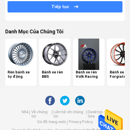
Tiếp tục
Bánh xe rèn của Porsche
Bánh xe rèn Audi
Danh Mục Của Chúng Tôi
Bánh xe rèn Lexani
Bánh xe rèn Rotiform
Bánh xe rèn Ferrari
Bánh xe rèn Monoblock
Rèn bánh xe
Bánh xe rèn
Bánh xe rèn
Bánh xe rè
tự động
BBS
Volk Racing
Forgiato
Bánh xe rèn 2 mảnh
Bánh xe rèn 3 mảnh
Nhà
Về chúng
Liên hệ với chúng
Desktop
tôi
tôi
Site
Sơ đồ trang web
Privacy Policy