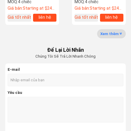
Monoblock
AVANT
MOQ:
4 chiếc
MOQ:
4 chiếc
Giá bán:
Starting at $242 US Dollars ea
Giá bán:
Starting at $242 US Dollars ea
Giá tốt nhất
liên hệ
Giá tốt nhất
liên hệ
Kiểm Soát
Liên Hệ
Tin Tức
Các Trường
Chất Lượng
Chúng Tôi
Hợp
Xem thêm
Rèn bánh xe tự động
Để Lại Lời Nhắn
Bánh xe rèn BBS
Chúng Tôi Sẽ Trả Lời Nhanh Chóng
Bánh xe rèn Volk Racing
E-mail
Bánh xe rèn Forgiato
Bánh xe rèn Vossen
Yêu cầu
bánh xe rèn tùy chỉnh
Bánh xe rèn BMW
Bánh xe rèn của Mercedes Benz