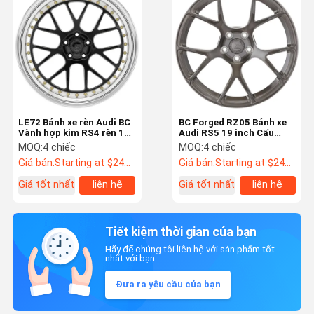
LE72 Bánh xe rèn Audi BC
BC Forged RZ05 Bánh xe
Vành hợp kim RS4 rèn 16-
Audi RS5 19 inch Cấu
26 inch
hình OEM Monoblock
MOQ:
4 chiếc
MOQ:
4 chiếc
Giá bán:
Starting at $242 US Dollars ea
Giá bán:
Starting at $242 US Dollars ea
Giá tốt nhất
liên hệ
Giá tốt nhất
liên hệ
Tiết kiệm thời gian của bạn
Hãy để chúng tôi liên hệ với sản phẩm tốt
nhất với bạn.
Đưa ra yêu cầu của bạn