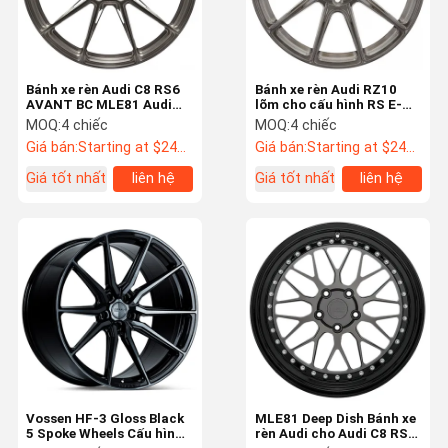
Bánh xe rèn Audi C8 RS6
Bánh xe rèn Audi RZ10
AVANT BC MLE81 Audi
lõm cho cấu hình RS E-
OEM
TRON GT Monoblock
MOQ:
4 chiếc
MOQ:
4 chiếc
Giá bán:
Starting at $242 US Dollars ea
Giá bán:
Starting at $242 US Dollars ea
Giá tốt nhất
liên hệ
Giá tốt nhất
liên hệ
Nhà
Các Sản
Về Chúng Tôi
Tham Quan
Phẩm
Nhà Máy
Vossen HF-3 Gloss Black
MLE81 Deep Dish Bánh xe
5 Spoke Wheels Cấu hình
rèn Audi cho Audi C8 RS6