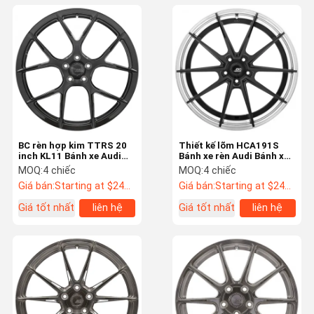
BC rèn hợp kim TTRS 20
Thiết kế lõm HCA191S
inch KL11 Bánh xe Audi
Bánh xe rèn Audi Bánh xe
TT RS OEM
Audi RS6 22 inch
MOQ:
4 chiếc
MOQ:
4 chiếc
Giá bán:
Starting at $242 US Dollars ea
Giá bán:
Starting at $242 US Dollars ea
Giá tốt nhất
liên hệ
Giá tốt nhất
liên hệ