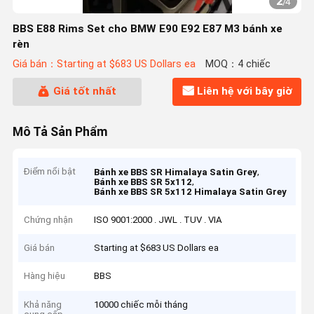
2
/
4
BBS E88 Rims Set cho BMW E90 E92 E87 M3 bánh xe
rèn
Giá bán：Starting at $683 US Dollars ea
MOQ：4 chiếc
Giá tốt nhất
Liên hệ với bây giờ
Mô Tả Sản Phẩm
Điểm nổi bật
,
Bánh xe BBS SR Himalaya Satin Grey
,
Bánh xe BBS SR 5x112
Bánh xe BBS SR 5x112 Himalaya Satin Grey
Chứng nhận
ISO 9001:2000 . JWL . TUV . VIA
Giá bán
Starting at $683 US Dollars ea
Hàng hiệu
BBS
Khả năng
10000 chiếc mỗi tháng