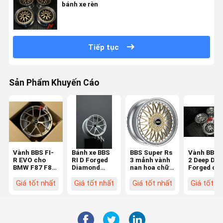
bánh xe rèn
Tiếp tục
Sản Phẩm Khuyến Cáo
Vành BBS FI-
Bánh xe BBS
BBS Super Rs
Vành BBS 
R EVO cho
RI D Forged
3 mảnh vành
2 Deep Dis
BMW F87 F82
Diamond
nan hoa chữ
Forged ch
F80 M2 M3
Silver
thập
BMW E92 F
M4
F80 F82 M
Giá tốt nhất
Giá tốt nhất
Giá tốt nhất
Giá tốt n
M3 M4