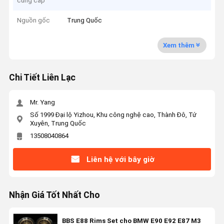
cung cấp
Nguồn gốc
Trung Quốc
Xem thêm
Chi Tiết Liên Lạc
Mr. Yang
Số 1999 Đại lộ Yizhou, Khu công nghệ cao, Thành Đô, Tứ
Xuyên, Trung Quốc
13508040864
Liên hệ với bây giờ
Nhận Giá Tốt Nhất Cho
BBS E88 Rims Set cho BMW E90 E92 E87 M3