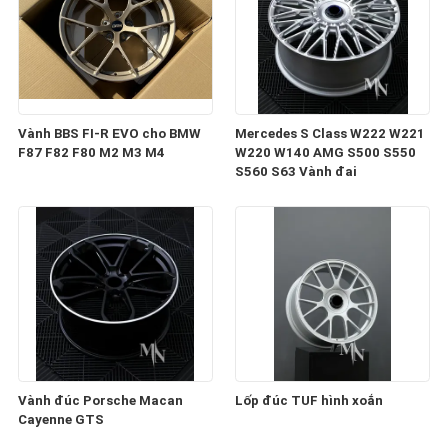
Vành BBS FI-R EVO cho BMW
Mercedes S Class W222 W221
F87 F82 F80 M2 M3 M4
W220 W140 AMG S500 S550
S560 S63 Vành đai
Vành đúc Porsche Macan
Lốp đúc TUF hình xoắn
Cayenne GTS