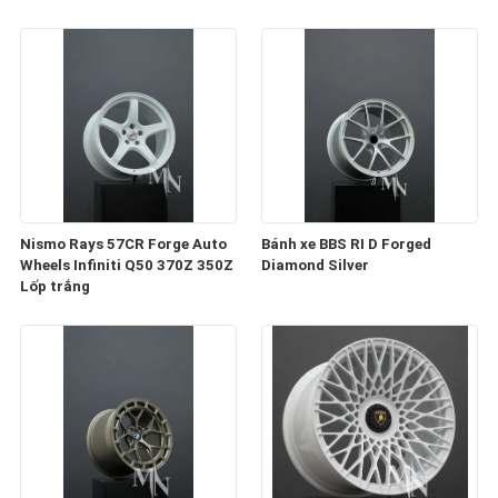
Nismo Rays 57CR Forge Auto
Bánh xe BBS RI D Forged
Wheels Infiniti Q50 370Z 350Z
Diamond Silver
Lốp trắng