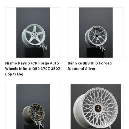
Nismo Rays 57CR Forge Auto
Bánh xe BBS RI D Forged
Wheels Infiniti Q50 370Z 350Z
Diamond Silver
Lốp trắng