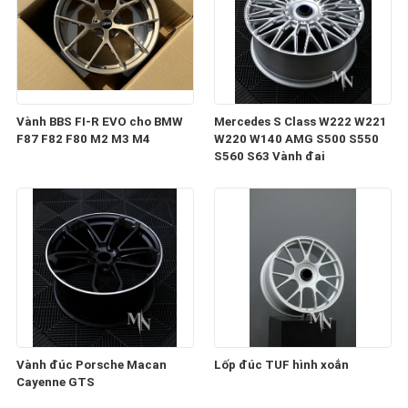
Vành BBS FI-R EVO cho BMW
Mercedes S Class W222 W221
F87 F82 F80 M2 M3 M4
W220 W140 AMG S500 S550
S560 S63 Vành đai
Vành đúc Porsche Macan
Lốp đúc TUF hình xoắn
Cayenne GTS